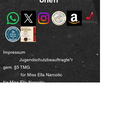
Impressum
Jugendschutzbeauftragte*r
gem. §5 TMG
für Miss Ella Narcotic
für Miss Ella Narcotic
www.missnarcotic.com
www.missnarcotic.com
gem. §7 Abs. 1 JMStV
c/o BesD e.V.
Johanna Weber (Verena Johannsen)
Odenwaldstraße 72
c/o BesD e.V.