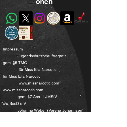
onen
Impressum
Jugendschutzbeauftragte*r
gem. §5 TMG
für Miss Ella Narcotic
für Miss Ella Narcotic
www.missnarcotic.com
www.missnarcotic.com
gem. §7 Abs. 1 JMStV
c/o BesD e.V.
Johanna Weber (Verena Johannsen)
Odenwaldstraße 72
c/o BesD e.V.