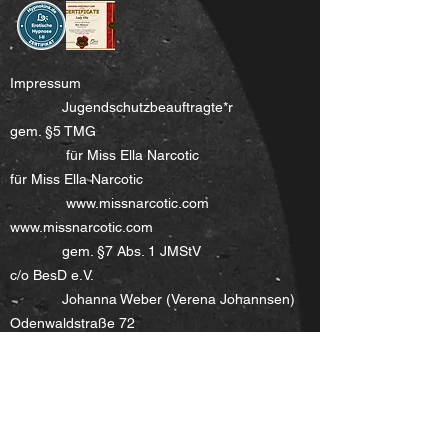
Impressum
Jugendschutzbeauftragte*r
gem. §5 TMG
für Miss Ella Narcotic
für Miss Ella Narcotic
www.missnarcotic.com
www.missnarcotic.com
gem. §7 Abs. 1 JMStV
c/o BesD e.V.
Johanna Weber (Verena Johannsen)
Odenwaldstraße 72
c/o BesD e.V.
D – 51105 Köln
Odenwaldstraße 72
Mail:
dominanarcotic@gmail.com
D – 51105 Köln