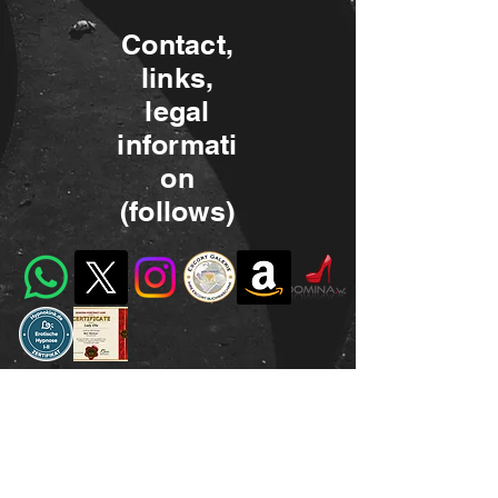
Contact,
links,
legal
informati
on
(follows)
dominanarcotic@gmail.com
©2023 by Miss Narcotic