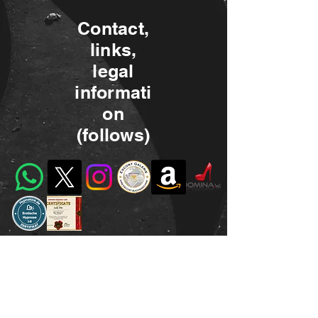
Contact,
links,
legal
informati
on
(follows)
dominanarcotic@gmail.com
©2023 by Miss Narcotic