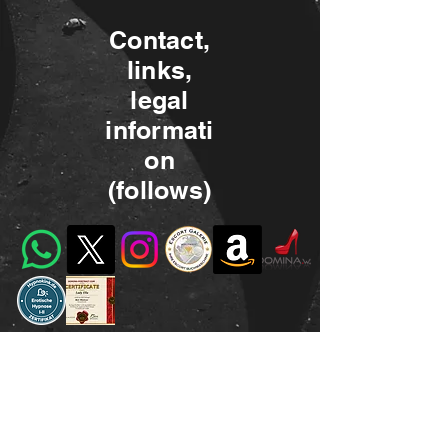
Contact,
links,
legal
informati
on
(follows)
dominanarcotic@gmail.com
©2023 by Miss Narcotic