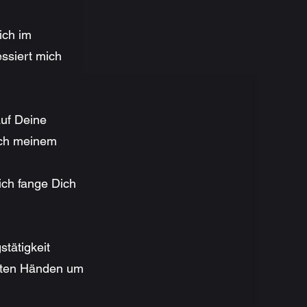
ich im
essiert mich
auf Deine
ich meinem
 ich fange Dich
tätigkeit
besten Händen um