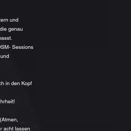
stern und
 die genau
passt.
BDSM- Sessions
 und
ch in den Kopf
hrheit!
 (Atmen,
er acht lassen