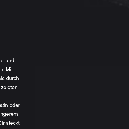
er und
n. Mit
als durch
 zeigten
atin oder
längerem
ir steckt