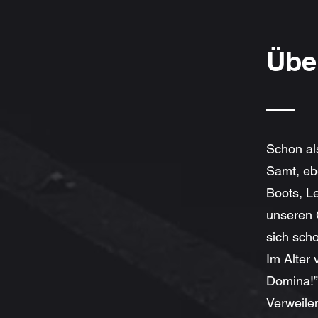
Übe
Schon al
Samt, eb
Boots, Le
unseren 
sich scho
Im Alter 
Domina!”
Verweile