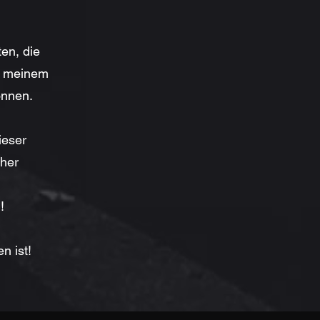
ten, die
, meinem
önnen.
ieser
cher
!
n ist!