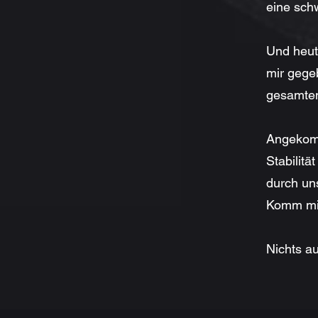
eine schw
Und heute
mir gege
gesamten
Angekomm
Stabilitä
durch un
Komm mit 
Nichts au