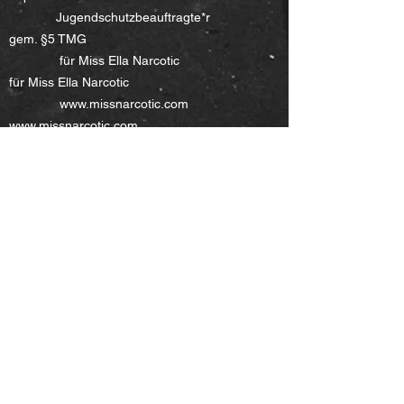
Jugendschutzbeauftragte*r
gem. §5 TMG
für Miss Ella Narcotic
für Miss Ella Narcotic
www.missnarcotic.com
www.missnarcotic.com
gem. §7 Abs. 1 JMStV
c/o BesD e.V.
Johanna Weber (Verena Johannsen)
Odenwaldstraße 72
c/o BesD e.V.
D – 51105 Köln
Odenwaldstraße 72
Mail:
dominanarcotic@gmail.com
D – 51105 Köln
Fon:
015126145862
johanna@besd-ev.de